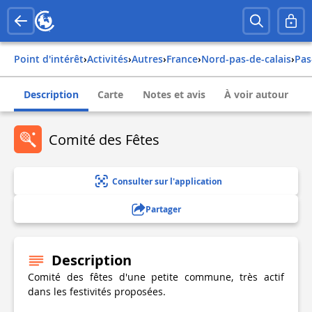
Point d'intérêt
›
Activités
›
Autres
›
france
›
nord-pas-de-calais
›
pa
Description
Carte
Notes et avis
À voir autour
Comité des Fêtes
Consulter sur l'application
Partager
Description
Comité des fêtes d'une petite commune, très actif
dans les festivités proposées.