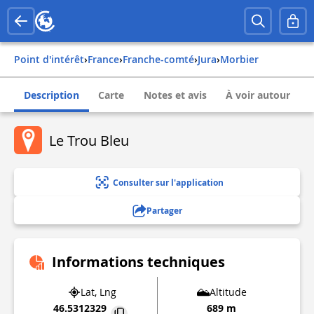
Point d'intérêt
›
france
›
franche-comté
›
jura
›
morbier
Description
Carte
Notes et avis
À voir autour
Le Trou Bleu
Consulter sur l'application
Partager
Informations techniques
Lat, Lng
Altitude
46.5312329
689 m