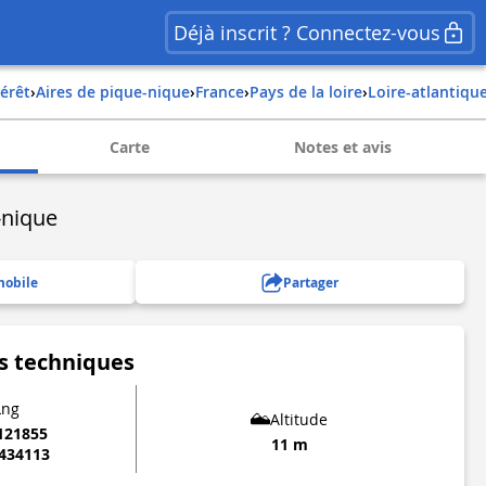
Déjà inscrit ? Connectez-vous
térêt
›
Aires de pique-nique
›
france
›
pays de la loire
›
loire-atlantiqu
Carte
Notes et avis
-nique
mobile
Partager
s techniques
Lng
Altitude
121855
11 m
0434113