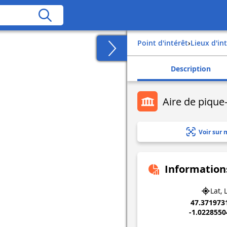
Point d'intérêt
›
Lieux d'in
Description
Aire de pique
Voir sur 
Information
Lat, 
47.371973
-1.022855