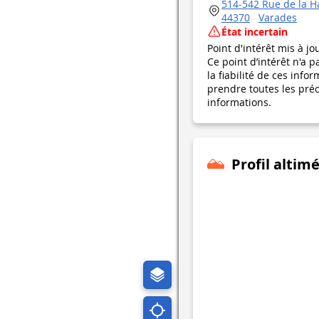
514-542 Rue de la H
44370
Varades
État incertain
Point d'intérêt mis à jo
Ce point d’intérêt n'a 
la fiabilité de ces in
prendre toutes les préca
informations.
Profil altim