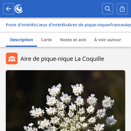
Point d'intérêt
›
Lieux d'intérêt
›
Aires de pique-nique
›
france
›
a
Description
Carte
Notes et avis
À voir autour
Aire de pique-nique La Coquille