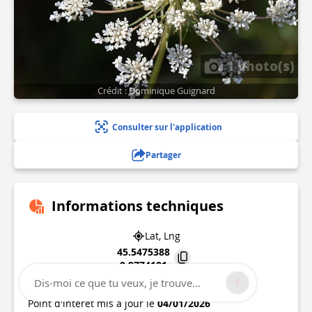
1 photo(s)
Crédit : Dominique Guignard
Consulter sur l'application
Partager
Informations techniques
Lat, Lng
45.5475388
0.9774181
Dis-moi ce que tu veux, je trouve...
24450
LA COQUILLE
Point d'intérêt mis à jour le
04/01/2026