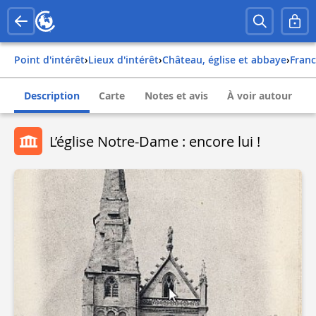
Point d'intérêt
›
Lieux d'intérêt
›
Château, église et abbaye
›
fran
Description
Carte
Notes et avis
À voir autour
L’église Notre-Dame : encore lui !