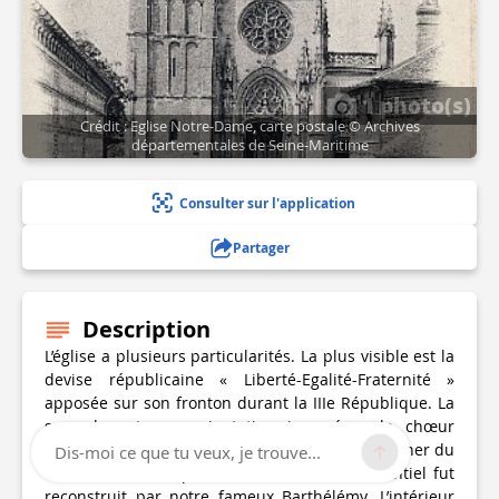
1 photo(s)
Crédit : Eglise Notre-Dame, carte postale © Archives
départementales de Seine-Maritime
Consulter sur l'application
Partager
Description
L’église a plusieurs particularités. La plus visible est la
devise républicaine « Liberté-Egalité-Fraternité »
apposée sur son fronton durant la IIIe République. La
seconde est son orientation inversée : le chœur
regarde vers l’Ouest ! Si l’église conserve un clocher du
Dis-moi ce que tu veux, je trouve...
12e siècle et des parties du 16e siècle, l’essentiel fut
reconstruit par notre fameux Barthélémy. L’intérieur