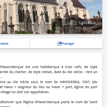
3 photo(s)
mobile
Partager
 d’Haverskerque est une hallekerque à trois nefs, de style
arrée du clocher, de style roman, date du XIe siècle : c’est un
..
oire au XIe siècle sous le nom de HAVISKERKA, 1047, (du
et Havis = seigneur du lieu ou haver = port, église du port
 village lui doit son appellation.
s’étonner que l’église d’Haverskerque porte le nom de Saint
nerons.