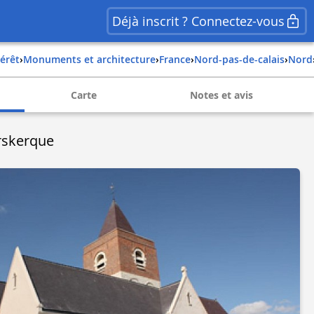
Déjà inscrit ? Connectez-vous
térêt
›
Monuments et architecture
›
france
›
nord-pas-de-calais
›
nord
Carte
Notes et avis
rskerque