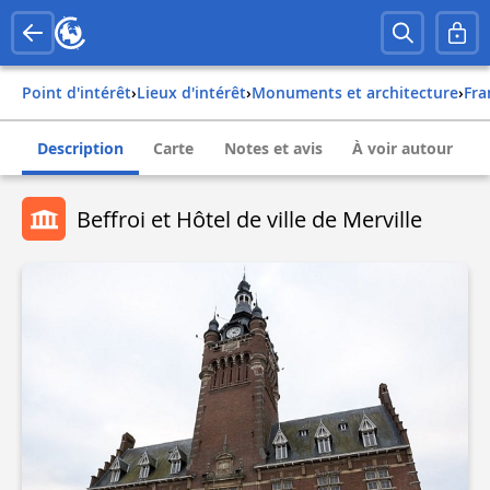
Point d'intérêt
›
Lieux d'intérêt
›
Monuments et architecture
›
fr
Description
Carte
Notes et avis
À voir autour
Beffroi et Hôtel de ville de Merville