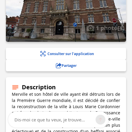
1 photo(s)
Consulter sur l'application
Partager
Description
Merville et son hôtel de ville ayant été détruits lors de
la Première Guerre mondiale, il est décidé de confier
la reconstruction de la ville à Louis Marie Cordonnier
qui fera le choix d'une architecture néo-Renaissance
flamande (similaire à la reconstruction du centre-ville
Dis-moi ce que tu veux, je trouve...
de Béthune, même si on y retrouve un style bien plus
éclectique) et de la construction d'un beffroi associé