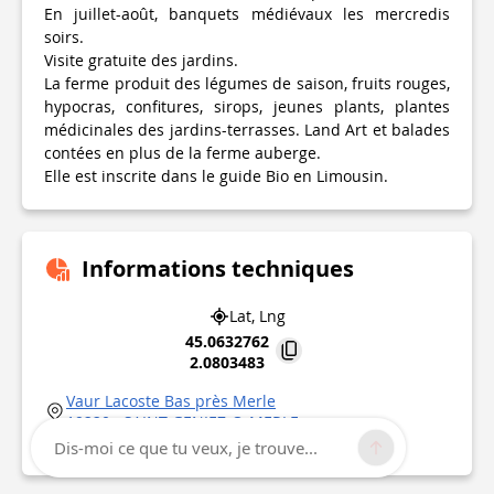
En juillet-août, banquets médiévaux les mercredis
soirs.
Visite gratuite des jardins.
La ferme produit des légumes de saison, fruits rouges,
hypocras, confitures, sirops, jeunes plants, plantes
médicinales des jardins-terrasses. Land Art et balades
contées en plus de la ferme auberge.
Elle est inscrite dans le guide Bio en Limousin.
Informations techniques
Lat, Lng
45.0632762
2.0803483
Vaur Lacoste Bas près Merle
19220
SAINT-GENIEZ-O-MERLE
Point d'intérêt mis à jour le
04/07/2026
Dis-moi ce que tu veux, je trouve...