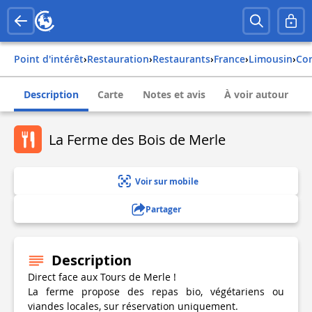
Point d'intérêt
›
Restauration
›
Restaurants
›
france
›
limousin
›
co
Description
Carte
Notes et avis
À voir autour
La Ferme des Bois de Merle
Voir sur mobile
Partager
Description
Direct face aux Tours de Merle !
La ferme propose des repas bio, végétariens ou
viandes locales, sur réservation uniquement.