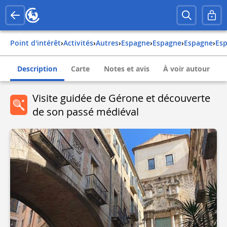
Point d'intérêt
›
Activités
›
Autres
›
espagne
›
espagne
›
espagne
›
es
Description
Carte
Notes et avis
À voir autour
Visite guidée de Gérone et découverte
de son passé médiéval