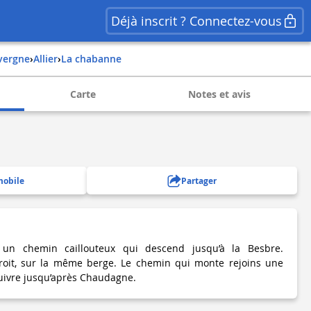
Déjà inscrit ? Connectez-vous
uvergne
›
allier
›
la chabanne
Carte
Notes et avis
mobile
Partager
un chemin caillouteux qui descend jusqu’à la Besbre.
droit, sur la même berge. Le chemin qui monte rejoins une
 suivre jusqu’après Chaudagne.