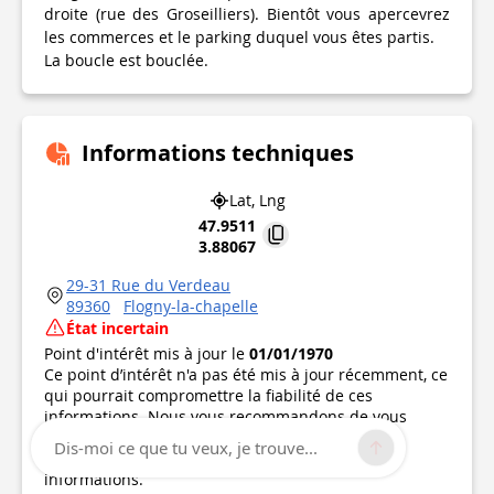
droite (rue des Groseilliers). Bientôt vous apercevrez
les commerces et le parking duquel vous êtes partis.
La boucle est bouclée.
Informations techniques
Lat, Lng
47.9511
3.88067
29-31 Rue du Verdeau
89360
Flogny-la-chapelle
État incertain
Point d'intérêt mis à jour le
01/01/1970
Ce point d’intérêt n'a pas été mis à jour récemment, ce
qui pourrait compromettre la fiabilité de ces
informations. Nous vous recommandons de vous
renseigner et de prendre toutes les précautions
Dis-moi ce que tu veux, je trouve...
nécessaires. Si vous en êtes l'auteur, vérifiez vos
informations.