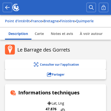
Point d'intérêt
›
france
›
bretagne
›
finistère
›
quimperle
Description
Carte
Notes et avis
À voir autour
Le Barrage des Gorrets
Consulter sur l'application
Partager
Informations techniques
Lat, Lng
47.876