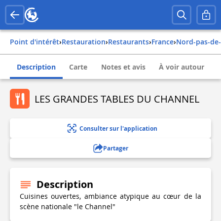
Point d'intérêt
›
Restauration
›
Restaurants
›
france
›
nord-pas-de-
Description
Carte
Notes et avis
À voir autour
LES GRANDES TABLES DU CHANNEL
Consulter sur l'application
Partager
Description
Cuisines ouvertes, ambiance atypique au cœur de la
scène nationale "le Channel"