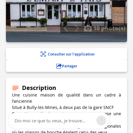
10 photo(s)
Consulter sur l'application
Partager
Description
Une cuisine maison de qualité dans un cadre à
l'ancienne
Situé à Bully-les-Mines, à deux pas de la gare SNCF
Ce petit paradis des gastronomes vous propose une
cuisine familiale, de terroir ou de spécialité.
Dis-moi ce que tu veux, je trouve...
Revisitez toutes les escapades gustatives régionales
où les plaisirs de bouche égalent celui des yeux.