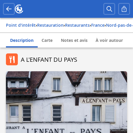
Point d'intérêt
›
Restauration
›
Restaurants
›
france
›
nord-pas-de-
Description
Carte
Notes et avis
À voir autour
A L'ENFANT DU PAYS