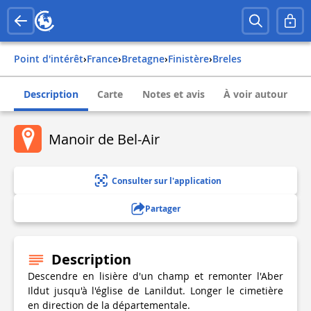
Point d'intérêt
›
france
›
bretagne
›
finistère
›
breles
Description
Carte
Notes et avis
À voir autour
Manoir de Bel-Air
Consulter sur l'application
Partager
Description
Descendre en lisière d'un champ et remonter l'Aber
Ildut jusqu'à l'église de Lanildut. Longer le cimetière
en direction de la départementale.