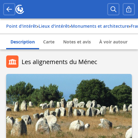
Point d'intérêt
›
Lieux d'intérêt
›
Monuments et architecture
›
fr
Description
Carte
Notes et avis
À voir autour
Les alignements du Ménec