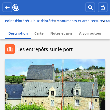
Point d'intérêt
›
Lieux d'intérêt
›
Monuments et architecture
›
fr
Description
Carte
Notes et avis
À voir autour
Les entrepôts sur le port