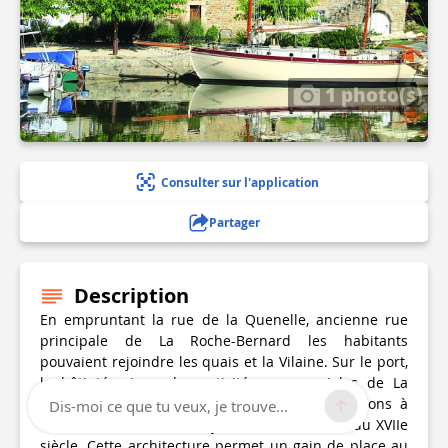
1 photo(s)
Consulter sur l'application
Partager
Description
En empruntant la rue de la Quenelle, ancienne rue
principale de La Roche-Bernard les habitants
pouvaient rejoindre les quais et la Vilaine. Sur le port,
le bâti témoigne des activités commerciales de La
Roche-Bernard comme le montrent deux maisons à
Dis-moi ce que tu veux, je trouve...
escaliers extérieurs de style vannetais datant du XVIIe
siècle. Cette architecture permet un gain de place au