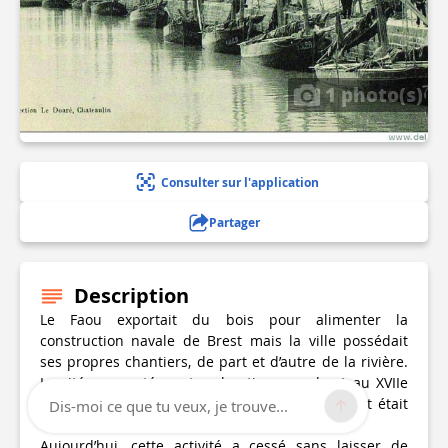
1 photo(s)
Consulter sur l'application
Partager
Description
Le Faou exportait du bois pour alimenter la
construction navale de Brest mais la ville possédait
ses propres chantiers, de part et d’autre de la rivière.
La cité a compté quatre chantiers navals et au XVIIe
siècle, un tiers des bateaux de la rade de Brest était
Dis-moi ce que tu veux, je trouve...
construit au Faou.
Aujourd’hui, cette activité a cessé sans laisser de