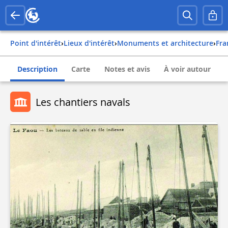
Point d'intérêt
›
Lieux d'intérêt
›
Monuments et architecture
›
fr
Description
Carte
Notes et avis
À voir autour
Les chantiers navals