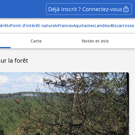
Déjà inscrit ? Connectez-vous
térêt
›
Point d'intérêt naturel
›
france
›
aquitaine
›
landes
›
biscarrosse
Carte
Notes et avis
ur la forêt