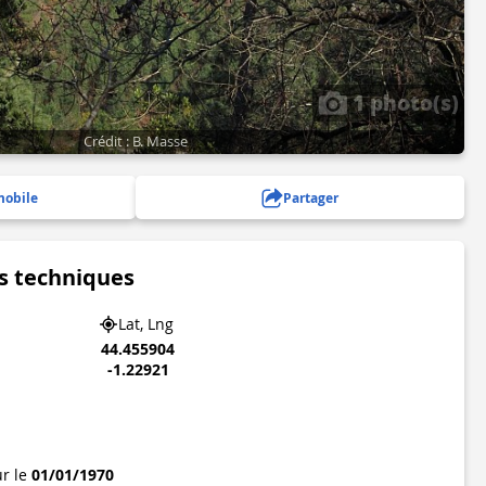
1 photo(s)
Crédit : B. Masse
mobile
Partager
s techniques
Lat, Lng
44.455904
-1.22921
ur le
01/01/1970