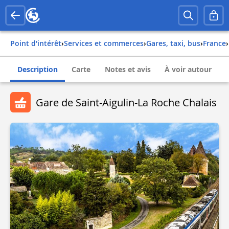
Point d'intérêt
›
Services et commerces
›
Gares, taxi, bus
›
france
›
Description
Carte
Notes et avis
À voir autour
Gare de Saint-Aigulin-La Roche Chalais