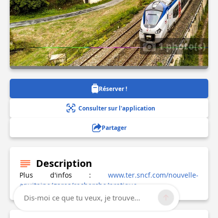
1 photo(s)
Réserver !
Consulter sur l'application
Partager
Description
Plus d'infos :
www.ter.sncf.com/nouvelle-
aquitaine/gares/recherche/pratique
Dis-moi ce que tu veux, je trouve...