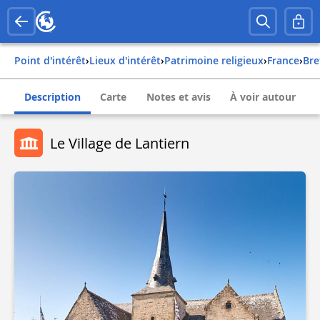
Point d'intérêt
›
Lieux d'intérêt
›
Patrimoine religieux
›
france
›
br
Description
Carte
Notes et avis
À voir autour
Le Village de Lantiern