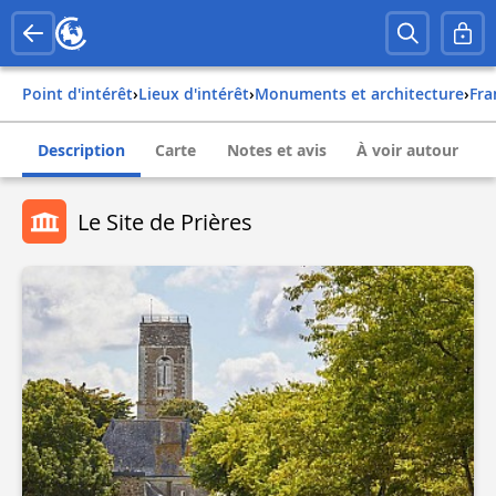
Point d'intérêt
›
Lieux d'intérêt
›
Monuments et architecture
›
fr
Description
Carte
Notes et avis
À voir autour
Le Site de Prières