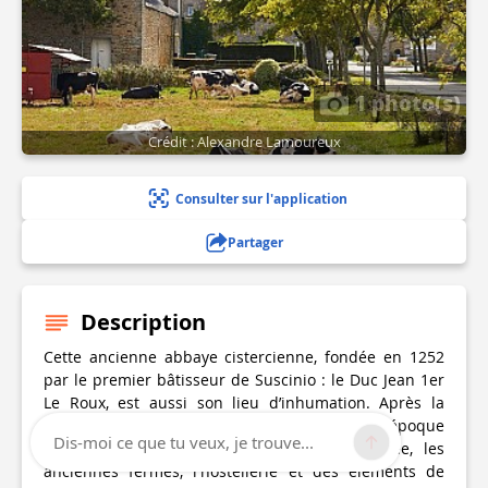
1 photo(s)
Crédit : Alexandre Lamoureux
Consulter sur l'application
Partager
Description
Cette ancienne abbaye cistercienne, fondée en 1252
par le premier bâtisseur de Suscinio : le Duc Jean 1er
Le Roux, est aussi son lieu d’inhumation. Après la
Révolution, le site n’a conservé de cette époque
Dis-moi ce que tu veux, je trouve...
florissante que quelques vestiges: son entrée, les
anciennes fermes, l'hostellerie et des éléments de