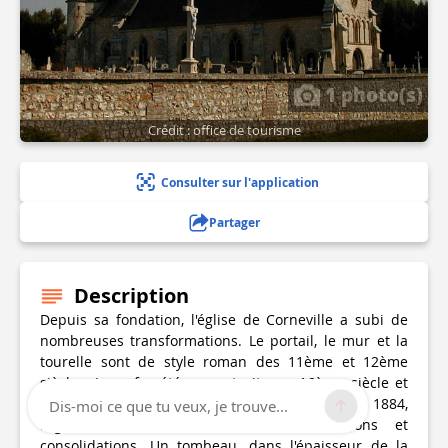
1 photo(s)
Crédit : office de tourisme
Consulter sur l'application
Partager
Description
Depuis sa fondation, l'église de Corneville a subi de
nombreuses transformations. Le portail, le mur et la
tourelle sont de style roman des 11ème et 12ème
siècles. La nef a été reconstruite au 16ème siècle et
les fenêtres transformées en ogives. Jusqu'en 1884,
Dis-moi ce que tu veux, je trouve...
l'église a subi de nombreuses réfections et
consolidations. Un tombeau, dans l'épaisseur de la