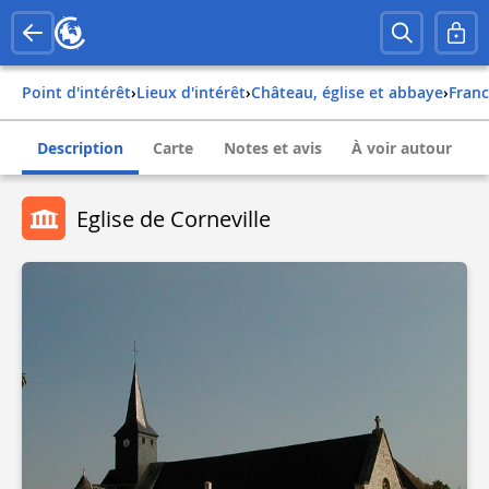
Point d'intérêt
›
Lieux d'intérêt
›
Château, église et abbaye
›
fran
Description
Carte
Notes et avis
À voir autour
Eglise de Corneville