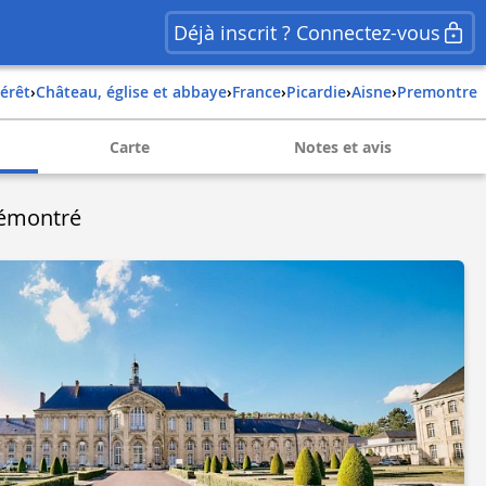
Déjà inscrit ? Connectez-vous
térêt
›
Château, église et abbaye
›
france
›
picardie
›
aisne
›
premontre
Carte
Notes et avis
rémontré