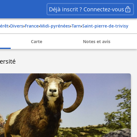
Déjà inscrit ? Connectez-vous
térêt
›
Divers
›
france
›
midi-pyrénées
›
tarn
›
saint-pierre-de-trivisy
Carte
Notes et avis
ersité