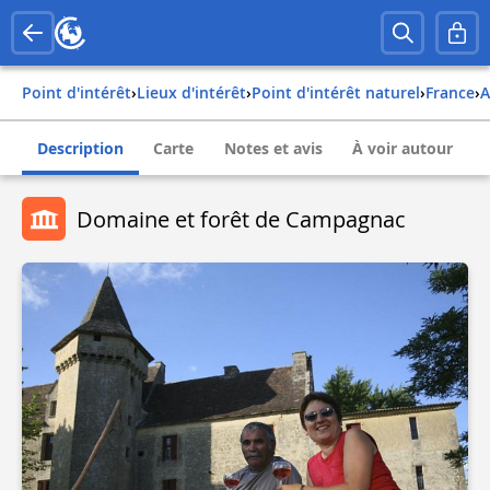
Point d'intérêt
›
Lieux d'intérêt
›
Point d'intérêt naturel
›
france
›
Description
Carte
Notes et avis
À voir autour
Domaine et forêt de Campagnac