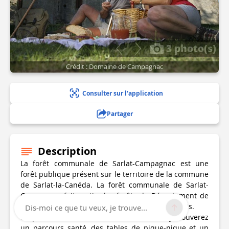
3 photo(s)
Crédit : Domaine de Campagnac
Consulter sur l'application
Partager
Description
La forêt communale de Sarlat-Campagnac est une
forêt publique présent sur le territoire de la commune
de Sarlat-la-Canéda. La forêt communale de Sarlat-
Campagnac fait partie des forêts du Département de
la Dordogne et relève du régime forestier français.
Dis-moi ce que tu veux, je trouve...
En plus d'une belle balade en foret, vous y trouverez
un parcours santé, des tables de pique-nique et un