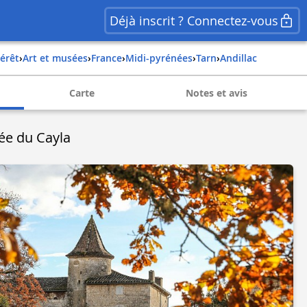
Déjà inscrit ? Connectez-vous
térêt
›
Art et musées
›
france
›
midi-pyrénées
›
tarn
›
andillac
Carte
Notes et avis
e du Cayla