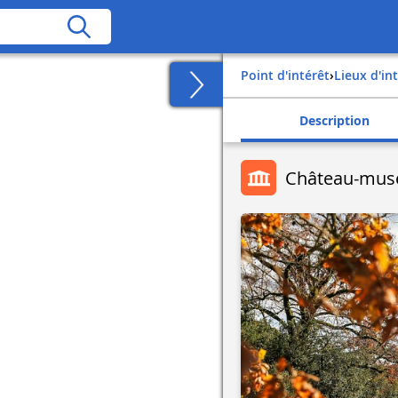
Point d'intérêt
›
Lieux d'in
Description
Château-musé