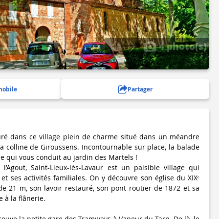
4 photo(s)
mobile
Partager
uré dans ce village plein de charme situé dans un méandre
la colline de Giroussens. Incontournable sur place, la balade
ue qui vous conduit au jardin des Martels !
 l’Agout, Saint-Lieux-lès-Lavaur est un paisible village qui
t ses activités familiales. On y découvre son église du XIXᵉ
de 21 m, son lavoir restauré, son pont routier de 1872 et sa
à la flânerie.
rouve la petite gare des Tramways à Vapeur du Tarn. De là, le