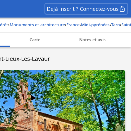
Déjà inscrit ? Connectez-vous
térêt
›
Monuments et architecture
›
france
›
midi-pyrénées
›
tarn
›
sain
Carte
Notes et avis
nt-Lieux-Les-Lavaur