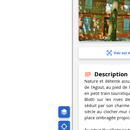
Voir sur 
Description
Nature et détente ass
de l'Agout, au pied de 
en petit train touristiq
Blotti sur les rives de
séduit par son charme e
siècle au clocher-mur 
place ombragée propice 
Au cœur du village se t