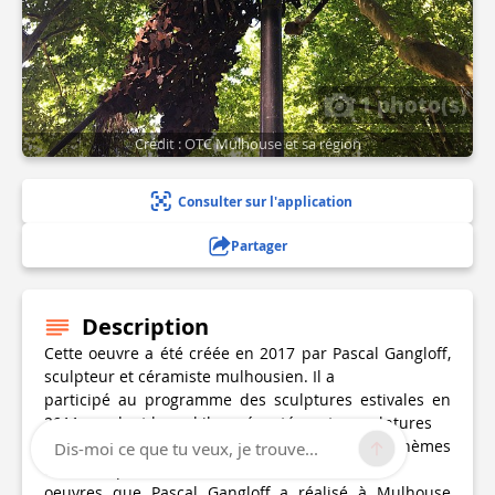
1 photo(s)
Crédit : OTC Mulhouse et sa région
Consulter sur l'application
Partager
Description
Cette oeuvre a été créée en 2017 par Pascal Gangloff,
sculpteur et céramiste mulhousien. Il a
participé au programme des sculptures estivales en
2011 pendant lequel il a présenté quatre sculptures
de personnages à tête d’animaux, figurant des thèmes
Dis-moi ce que tu veux, je trouve...
de la vie quotidienne. C’est une des dernières
oeuvres que Pascal Gangloff a réalisé à Mulhouse