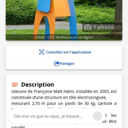
1 photo(s)
Crédit : OTC Mulhouse et sa région
Consulter sur l'application
Partager
Description
L’oeuvre de Françoise Matt-Halm, installée en 2005, est
constituée d’une structure en tôle électrozinguée,
mesurant 2,70 m pour un poids de 30 kg. L’artiste a
conçu son oeuvre d’abord sur maquette
qui permet ensuite de découper au laser les
Dis-moi ce que tu veux, je trouve...
morceaux de tôle nécessaires qui vont ensuite être
soudés