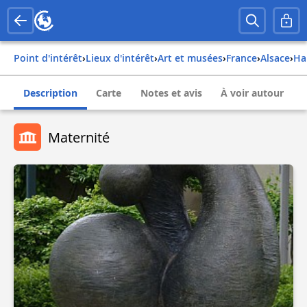
Point d'intérêt
›
Lieux d'intérêt
›
Art et musées
›
france
›
alsace
›
h
Description
Carte
Notes et avis
À voir autour
Maternité