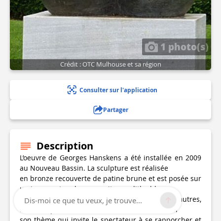
1 photo(s)
Crédit : OTC Mulhouse et sa région
Consulter sur l'application
Partager
Description
L’oeuvre de Georges Hanskens a été installée en 2009
au Nouveau Bassin. La sculpture est réalisée
en bronze recouverte de patine brune et est posée sur
un imposant socle en granit monolithe blanc.
De loin, cette oeuvre paraît plus petite que les autres,
Dis-moi ce que tu veux, je trouve...
moins imposante, mais c’est certainement aussi
son thème qui invite le spectateur à se rapporcher et