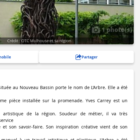
1 photo(s)
Crédit : OTC Mulhouse et sa région
mobile
Partager
située au Nouveau Bassin porte le nom de L’Arbre. Elle a été
 2ème pièce installée sur la promenade. Yves Carrey est un
 artistique de la région. Soudeur de métier, il va très
service
 et son savoir-faire. Son inspiration créative vient de son
 manuel à un travail artistique et plastique. L’Arbre a été