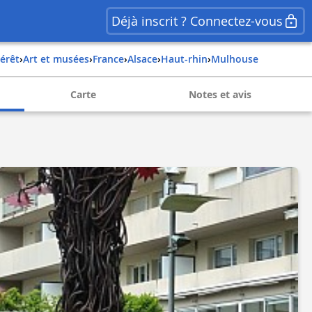
Déjà inscrit ? Connectez-vous
térêt
›
Art et musées
›
france
›
alsace
›
haut-rhin
›
mulhouse
Carte
Notes et avis