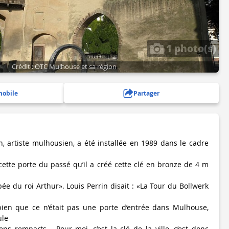
1 photo(s)
Crédit : OTC Mulhouse et sa région
mobile
Partager
n, artiste mulhousien, a été installée en 1989 dans le cadre
cette porte du passé qu’il a créé cette clé en bronze de 4 m
ée du roi Arthur». Louis Perrin disait : «La Tour du Bollwerk
 bien que ce n’était pas une porte d’entrée dans Mulhouse,
ule
ens remparts... Pour moi, c’est la clé de la ville, c’est donc