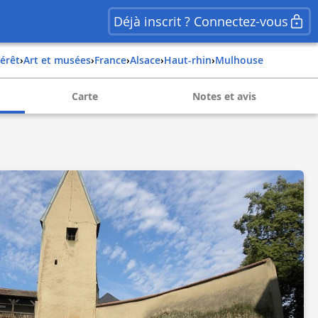
Déjà inscrit ? Connectez-vous
térêt
›
Art et musées
›
france
›
alsace
›
haut-rhin
›
mulhouse
Carte
Notes et avis