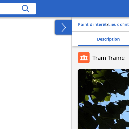
Point d'intérêt
›
Lieux d'in
Description
Tram Trame