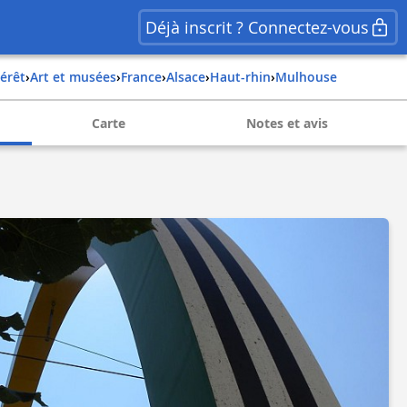
Déjà inscrit ? Connectez-vous
térêt
›
Art et musées
›
france
›
alsace
›
haut-rhin
›
mulhouse
Carte
Notes et avis