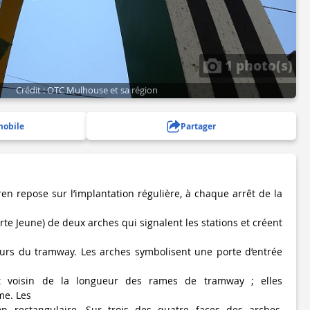
1 photo(s)
Crédit : OTC Mulhouse et sa région
mobile
Partager
en repose sur l’implantation régulière, à chaque arrêt de la
Porte Jeune) de deux arches qui signalent les stations et créent
ours du tramway. Les arches symbolisent une porte d’entrée
t voisin de la longueur des rames de tramway ; elles
me. Les
n rectangulaire. Sur trois des quatre faces des arches,