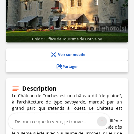
1 photo(s)
Crédit : Office de Tourisme de Douvaine
Voir sur mobile
Partager
Description
Le Château de Troches est un château dit "de plaine",
à l'architecture de type savoyarde, marqué par un
grand parc qui s'étends à l'ouest. Le Château est
aujourd'hui un site privé qui ne se visite pas.
Les bases du Château de Troches datent du XIIIème
Dis-moi ce que tu veux, je trouve...
siècle. La famille noble de Troches est mentionnée dès
le XIIIème siècle avec Guillaume de Troches, prieur de