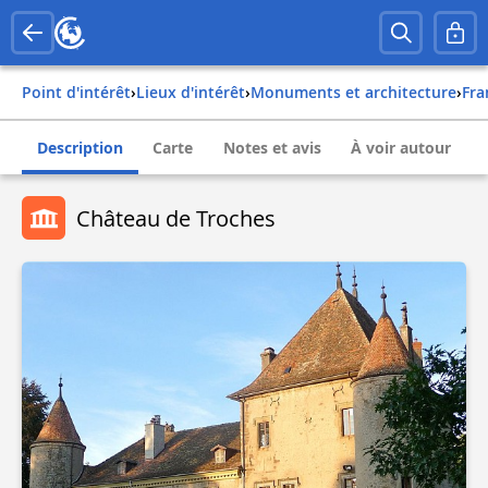
Point d'intérêt
›
Lieux d'intérêt
›
Monuments et architecture
›
fr
Description
Carte
Notes et avis
À voir autour
Château de Troches