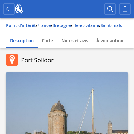
Point d'intérêt
›
france
›
bretagne
›
ille-et-vilaine
›
saint-malo
Description
Carte
Notes et avis
À voir autour
Port Solidor