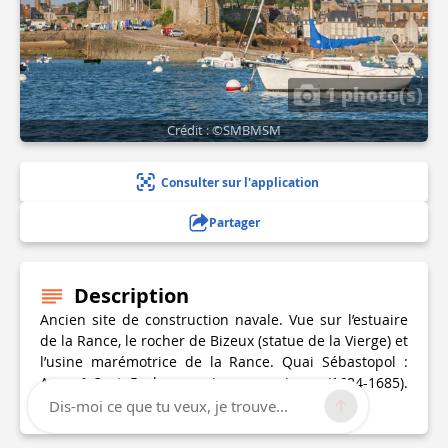
1 photo(s)
Crédit : ©SMBMSM
Consulter sur l'application
Partager
Description
Ancien site de construction navale. Vue sur l’estuaire
de la Rance, le rocher de Bizeux (statue de la Vierge) et
l’usine marémotrice de la Rance. Quai Sébastopol :
Aux n° 3 et 5, deux anciennes maisons (1684-1685).
Quai Solidor : Au n° 27, ancien hôtel d’armateur.
Dis-moi ce que tu veux, je trouve...