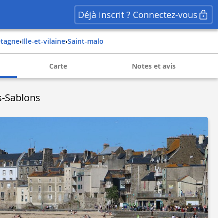
Déjà inscrit ? Connectez-vous
retagne
›
ille-et-vilaine
›
saint-malo
Carte
Notes et avis
s-Sablons