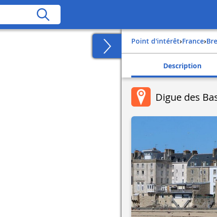
Point d'intérêt
›
france
›
b
Description
Digue des Ba