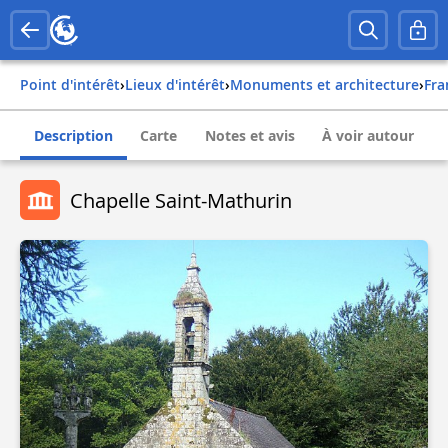
Point d'intérêt
›
Lieux d'intérêt
›
Monuments et architecture
›
fr
Description
Carte
Notes et avis
À voir autour
Chapelle Saint-Mathurin