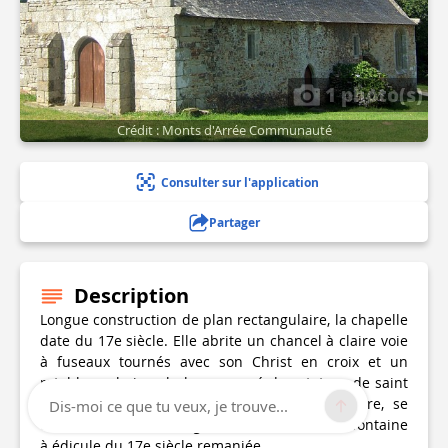
1 photo(s)
Crédit : Monts d'Arrée Communauté
Consulter sur l'application
Partager
Description
Longue construction de plan rectangulaire, la chapelle
date du 17e siècle. Elle abrite un chancel à claire voie
à fuseaux tournés avec son Christ en croix et un
retable en bois polychrome orné des statues de saint
Gouesnou et de saint Maudez. Sur le placître, se
Dis-moi ce que tu veux, je trouve...
trouvent une croix de granite mutilée et une fontaine
à édicule du 17e siècle remaniée.