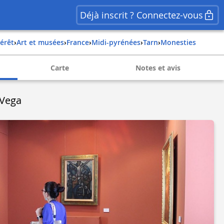
Déjà inscrit ? Connectez-vous
térêt
›
Art et musées
›
france
›
midi-pyrénées
›
tarn
›
monesties
Carte
Notes et avis
-Vega