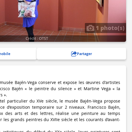
1 photo(s)
Crédit : OTST
mobile
Partager
 musée Bajén-Vega conserve et expose les œuvres d'artistes
ncisco Bajén « le peintre du silence » et Martine Vega « la
s ».
tel particulier du XVe siècle, le musée Bajén-Vega propose
ce d’exposition temporaire sur 2 niveaux. Francisco Bajén,
x des arts et des lettres, réalise une peinture au temps
 les grands peintres du XVIIe siècle et les courants d’avant-
s artistiques du début du XXe siècle, leurs peintures sont