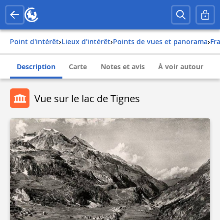
Point d'intérêt
›
Lieux d'intérêt
›
Points de vues et panorama
›
fr
Description
Carte
Notes et avis
À voir autour
Vue sur le lac de Tignes