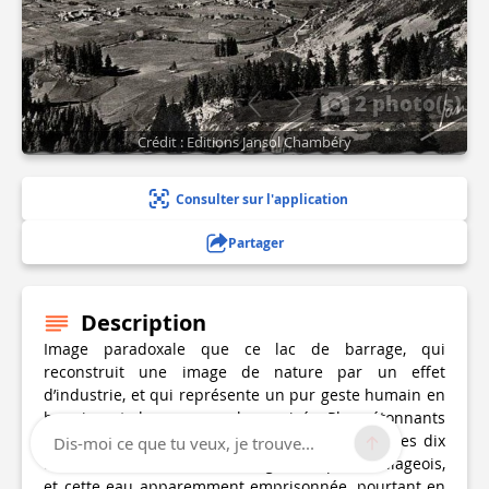
2 photo(s)
Crédit : Editions Jansol Chambéry
Consulter sur l'application
Partager
Description
Image paradoxale que ce lac de barrage, qui
reconstruit une image de nature par un effet
d’industrie, et qui représente un pur geste humain en
bannissant le paysage humanisé. Plus étonnants
encore, ce paysage réservoir, qui se vide tous les dix
Dis-moi ce que tu veux, je trouve...
ans en redonnant à voir l'image d'un passé villageois,
et cette eau apparemment emprisonnée, pourtant en