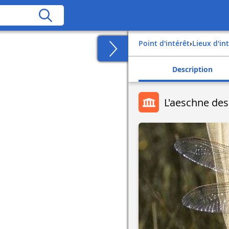
Point d'intérêt
›
Lieux d'in
Description
L'aeschne des