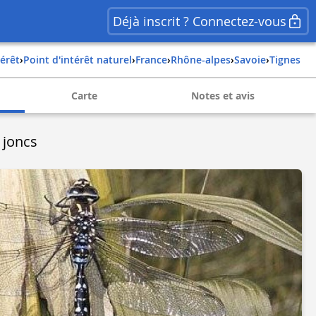
Déjà inscrit ? Connectez-vous
térêt
›
Point d'intérêt naturel
›
france
›
rhône-alpes
›
savoie
›
tignes
Carte
Notes et avis
 joncs