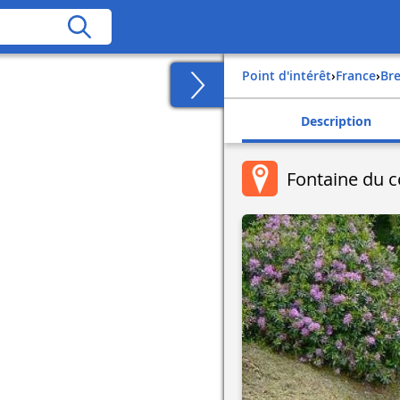
Point d'intérêt
›
france
›
b
Description
Fontaine du 