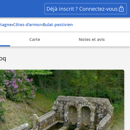
Déjà inscrit ? Connectez-vous
retagne
›
côtes-d'armor
›
bulat-pestivien
Carte
Notes et avis
coq