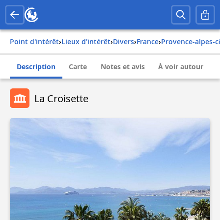
Point d'intérêt
›
Lieux d'intérêt
›
Divers
›
france
›
provence-alpes-c
Description
Carte
Notes et avis
À voir autour
La Croisette