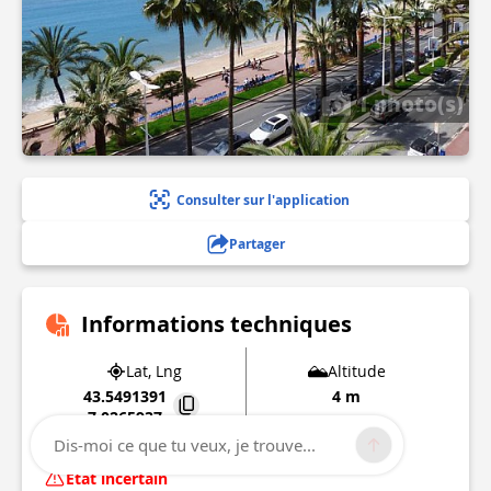
1 photo(s)
Consulter sur l'application
Partager
Informations techniques
Lat, Lng
Altitude
43.5491391
4 m
7.0265937
Dis-moi ce que tu veux, je trouve...
06400
Cannes
État incertain