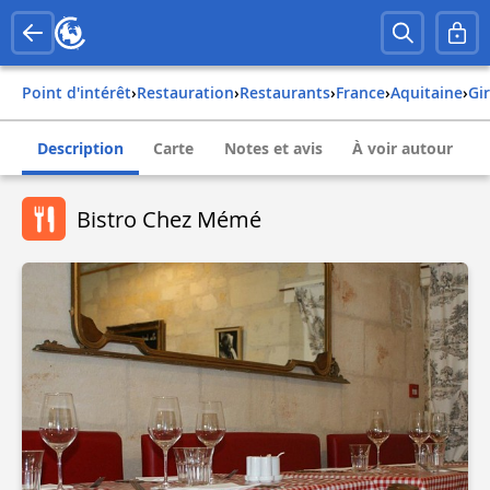
Point d'intérêt
›
Restauration
›
Restaurants
›
france
›
aquitaine
›
g
Description
Carte
Notes et avis
À voir autour
Bistro Chez Mémé