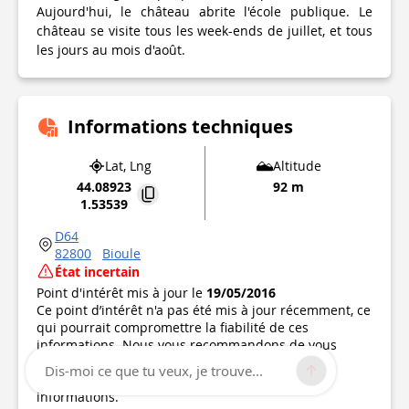
Aujourd'hui, le château abrite l'école publique. Le
château se visite tous les week-ends de juillet, et tous
les jours au mois d'août.
Informations techniques
Lat, Lng
Altitude
44.08923
92 m
1.53539
D64
82800
Bioule
État incertain
Point d'intérêt mis à jour le
19/05/2016
Ce point d’intérêt n'a pas été mis à jour récemment, ce
qui pourrait compromettre la fiabilité de ces
informations. Nous vous recommandons de vous
renseigner et de prendre toutes les précautions
Dis-moi ce que tu veux, je trouve...
nécessaires. Si vous en êtes l'auteur, vérifiez vos
informations.