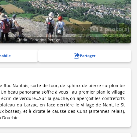
2 photo(s)
Crédit : Sandrine Perego
mobile
Partager
e Roc Nantais, sorte de tour, de sphinx de pierre surplombe
. Un beau panorama s’offre à vous : au premier plan le village
écrin de verdure…Sur la gauche, on aperçoit les contreforts
lateau du Larzac, en face derrière le village de Nant, le St
 bosses), et à droite le causse des Cuns (antennes relais),
a Dourbie.