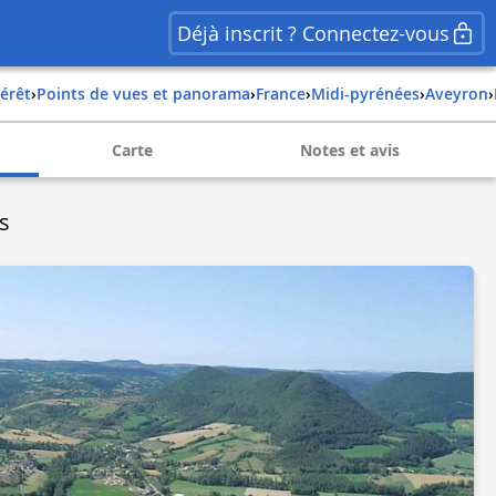
Déjà inscrit ? Connectez-vous
térêt
›
Points de vues et panorama
›
france
›
midi-pyrénées
›
aveyron
›
Carte
Notes et avis
s