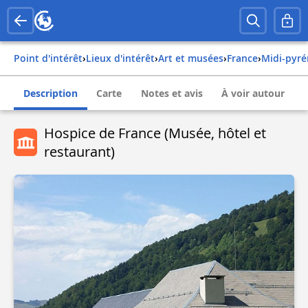
Point d'intérêt
›
Lieux d'intérêt
›
Art et musées
›
france
›
midi-pyr
Description
Carte
Notes et avis
À voir autour
Hospice de France (Musée, hôtel et
restaurant)