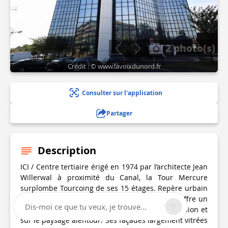
2 photo(s)
Crédit : © www.lavoixdunord.fr
Consulter sur l'application
Partager
Description
ICI / Centre tertiaire érigé en 1974 par l’architecte Jean
Willerwal à proximité du Canal, la Tour Mercure
surplombe Tourcoing de ses 15 étages. Repère urbain
marquant l’entrée dans la ville, ce gratte-ciel offre un
Dis-moi ce que tu veux, je trouve...
panorama exceptionnel sur l’écoquartier de l’Union et
sur le paysage alentour. Ses façades largement vitrées