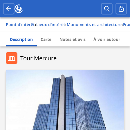
Point d'intérêt
›
Lieux d'intérêt
›
Monuments et architecture
›
fr
Description
Carte
Notes et avis
À voir autour
Tour Mercure