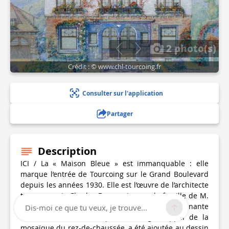
2 photo(s)
Crédit : © www.chl-tourcoing.fr
Consulter sur l'application
Partager
Description
ICI / La « Maison Bleue » est immanquable : elle
marque l’entrée de Tourcoing sur le Grand Boulevard
depuis les années 1930. Elle est l’œuvre de l’architecte
tourquennois Charles Bourgeois pour la famille de M.
Lorthiois, un filateur. Remarquez que l’étonnante
Dis-moi ce que tu veux, je trouve...
couleur bleue de son premier étage, rappel de la
mosaïque du rez-de-chaussée, a été ajoutée au dessin