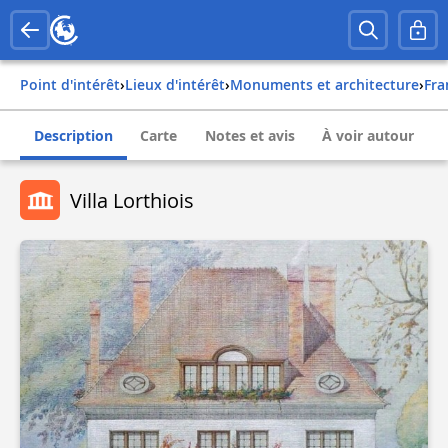
Point d'intérêt
›
Lieux d'intérêt
›
Monuments et architecture
›
fr
Description
Carte
Notes et avis
À voir autour
Villa Lorthiois